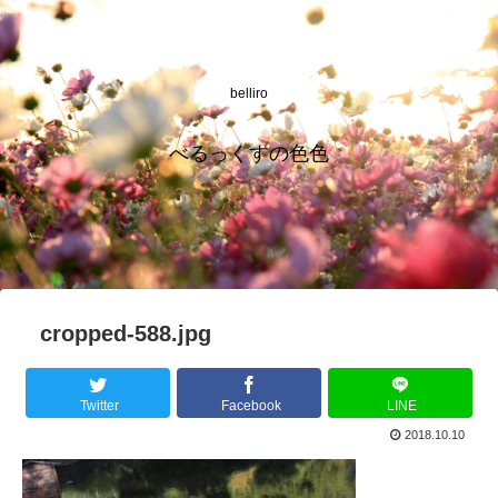
belliro
べるっくすの色色
cropped-588.jpg
Twitter
Facebook
LINE
2018.10.10