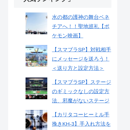
水の都の護神の舞台ベネ
チアへ！！聖地巡礼【ポ
ケモン映画】
【スマブラSP】対戦相手
にメッセージを送ろう！
＜送り方と設定方法＞
【スマブラSP】ステージ
のギミックなしの設定方
法、邪魔がないステージ
【カリタコーヒーミル手
挽きKH-3】手入れ方法を