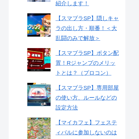
紹介します！
【スマブラSP】隠しキャ
ラの出し方・順番！＜大
乱闘のみで解放＞
【スマブラSP】ボタン配
置！Rジャンプのメリッ
トとは？（プロコン）
【スマブラSP】専用部屋
の使い方、ルールなどの
設定方法
【マイカフェ】フェステ
ィバルに参加しないのは