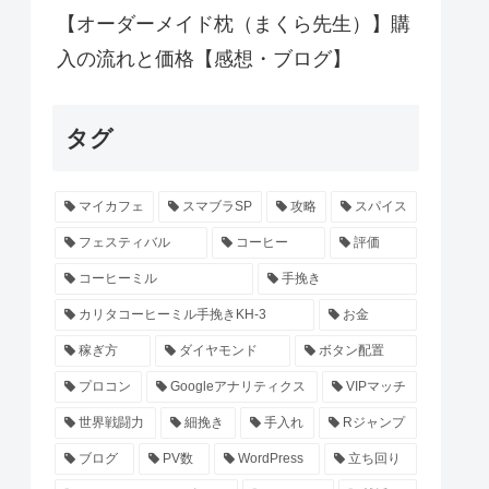
【オーダーメイド枕（まくら先生）】購
入の流れと価格【感想・ブログ】
タグ
マイカフェ
スマブラSP
攻略
スパイス
フェスティバル
コーヒー
評価
コーヒーミル
手挽き
カリタコーヒーミル手挽きKH-3
お金
稼ぎ方
ダイヤモンド
ボタン配置
プロコン
Googleアナリティクス
VIPマッチ
世界戦闘力
細挽き
手入れ
Rジャンプ
ブログ
PV数
WordPress
立ち回り