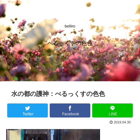
belliro
べるっくすの色色
水の都の護神：べるっくすの色色
Twitter
Facebook
LINE
2019.04.30