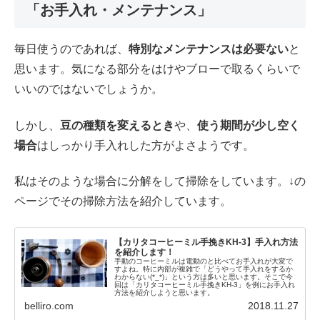
「お手入れ・メンテナンス」
毎日使うのであれば、
特別なメンテナンスは必要ない
と
思います。気になる部分をはけやブローで取るくらいで
いいのではないでしょうか。
しかし、
豆の種類を変えるとき
や、
使う期間が少し空く
場合
はしっかり手入れした方がよさようです。
私はそのような場合に分解をして掃除をしています。↓の
ページでその掃除方法を紹介しています。
【カリタコーヒーミル手挽きKH-3】手入れ方法
を紹介します！
手動のコーヒーミルは電動のと比べてお手入れが大変で
すよね。特に内部が複雑で「どうやって手入れをするか
わからない(*_*)」という方は多いと思います。そこで今
回は「カリタコーヒーミル手挽きKH-3」を例にお手入れ
方法を紹介しようと思います。
belliro.com
2018.11.27