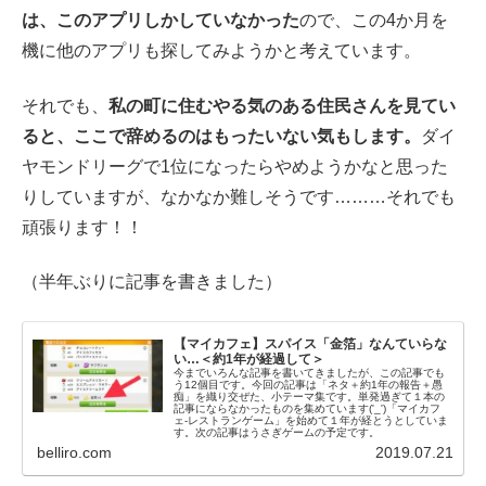
は、このアプリしかしていなかった
ので、この4か月を
機に他のアプリも探してみようかと考えています。
それでも、
私の町に住むやる気のある住民さんを見てい
ると、ここで辞めるのはもったいない気もします。
ダイ
ヤモンドリーグで1位になったらやめようかなと思った
りしていますが、なかなか難しそうです………それでも
頑張ります！！
（半年ぶりに記事を書きました）
【マイカフェ】スパイス「金箔」なんていらな
い…＜約1年が経過して＞
今までいろんな記事を書いてきましたが、この記事でも
う12個目です。今回の記事は「ネタ＋約1年の報告＋愚
痴」を織り交ぜた、小テーマ集です。単発過ぎて１本の
記事にならなかったものを集めています('_')「マイカフ
ェ-レストランゲーム」を始めて１年が経とうとしていま
す。次の記事はうさぎゲームの予定です。
belliro.com
2019.07.21