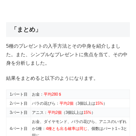
「まとめ」
5種のプレゼントの入手方法とその中身を紹介しまし
た。また、シンプルなプレゼントに焦点を当て、その中
身を分析しました。
結果をまとめると以下のようになります。
1パート目
お金：
平均280＄
2パート目
バラの花びら：
平均2個
（3個以上は
15%
）
3パート目
アニス：
平均2個
（3個以上は
15%
）
お金、ダイヤモンド、バラの花びら、アニスのいずれ
4パート目
か1種：
4種とも出る確率は同じ
、個数はパート1～3と
同じ