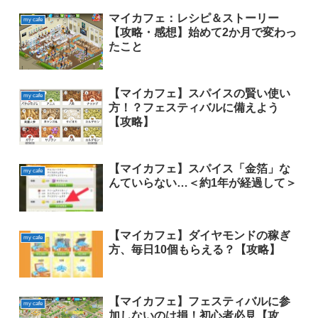
マイカフェ：レシピ＆ストーリー
my cafe
【攻略・感想】始めて2か月で変わっ
たこと
【マイカフェ】スパイスの賢い使い
my cafe
方！？フェスティバルに備えよう
【攻略】
【マイカフェ】スパイス「金箔」な
my cafe
んていらない…＜約1年が経過して＞
【マイカフェ】ダイヤモンドの稼ぎ
my cafe
方、毎日10個もらえる？【攻略】
【マイカフェ】フェスティバルに参
my cafe
加しないのは損！初心者必見【攻