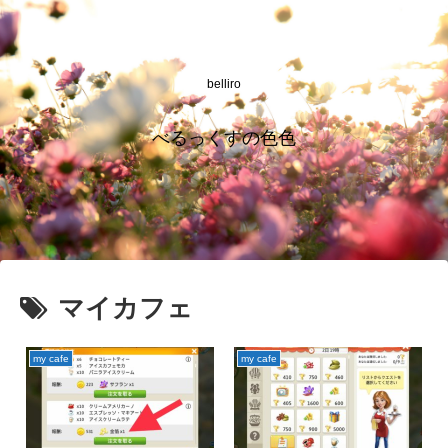
belliro
べるっくすの色色
マイカフェ
my cafe
my cafe