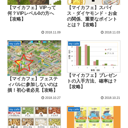
【マイカフェ】VIPって
【マイカフェ】スパイ
何？VIPレベル0の方へ
ス・ダイヤモンド・お金
【攻略】
の関係、重要なポイント
とは？【攻略】
2018.11.09
2018.11.03
my cafe
my cafe
【マイカフェ】プレゼン
【マイカフェ】フェステ
トの入手方法、確率は？
ィバルに参加しないのは
【攻略】
損！初心者必見【攻略】
2018.10.27
2018.10.21
my cafe
my cafe