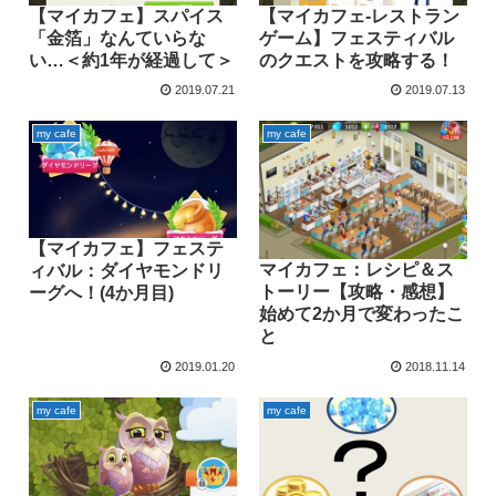
【マイカフェ】スパイス
【マイカフェ‐レストラン
「金箔」なんていらな
ゲーム】フェスティバル
い…＜約1年が経過して＞
のクエストを攻略する！
2019.07.21
2019.07.13
my cafe
my cafe
【マイカフェ】フェステ
マイカフェ：レシピ＆ス
ィバル：ダイヤモンドリ
トーリー【攻略・感想】
ーグへ！(4か月目)
始めて2か月で変わったこ
と
2019.01.20
2018.11.14
my cafe
my cafe